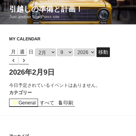
コ
引越しの準備と計画！
ン
Just another WordPress site
テ
ン
ツ
MY CALENDAR
へ
ス
月
月
週
日
キ
日
年
前
次
ッ
へ
へ
プ
2026年2月9日
今日予定されているイベントはありません。
カテゴリー
General
すべて
印刷
表
示