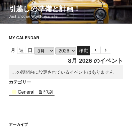
コ
引越しの準備と計画！
ン
Just another WordPress site
テ
ン
ツ
MY CALENDAR
へ
ス
月
月
週
日
前
次
キ
へ
へ
年
8月 2026 のイベント
ッ
プ
この期間内に設定されているイベントはありません
カテゴリー
General
印刷
表
示
アーカイブ